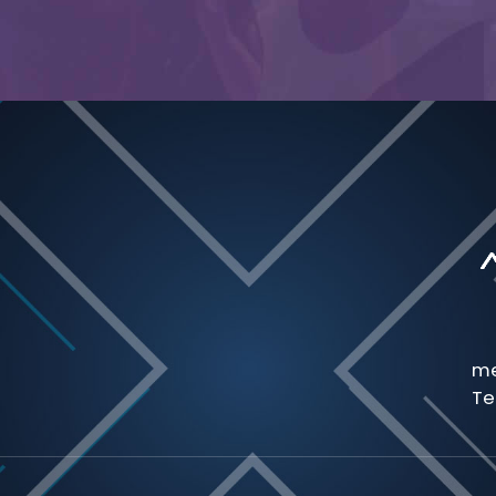
me
Te