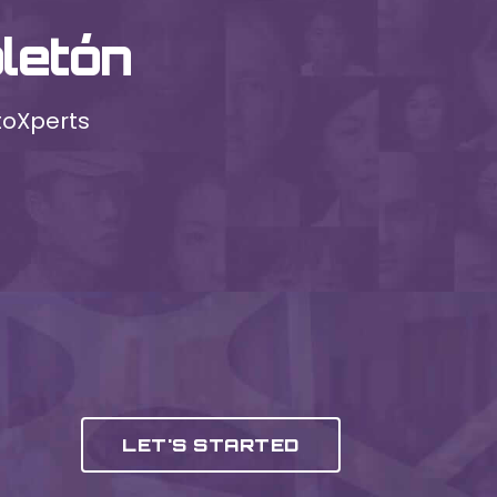
letón
toXperts
LET'S STARTED