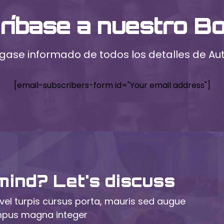
ríbase a nuestro Bo
ase informado de todos los detalles de Au
[email-subscribers-form id="Your email address"]
mind? Let's discuss
vel turpis cursus porta, mauris sed augue
empus magna integer